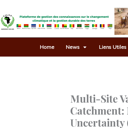
Aller
au
contenu
Home
News
Liens Utiles
Multi-Site V
Catchment: 
Uncertainty 