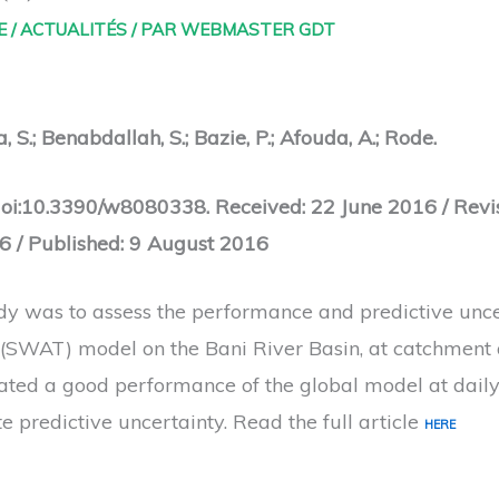
E
/
ACTUALITÉS
/ PAR
WEBMASTER GDT
 S.; Benabdallah, S.; Bazie, P.; Afouda, A.; Rode.
doi:10.3390/w8080338. Received: 22 June 2016 / Revi
6 / Published: 9 August 2016
udy was to assess the performance and predictive unce
(SWAT) model on the Bani River Basin, at catchment
icated a good performance of the global model at dail
 predictive uncertainty. Read the full article
HERE