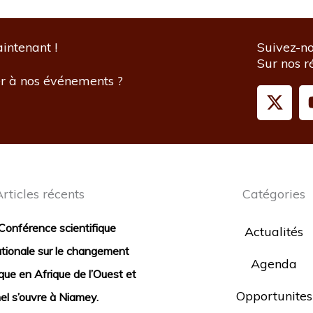
intenant !
Suivez-n
Sur nos r
er à nos événements ?
X
-
t
w
i
t
rticles récents
Catégories
t
e
Conférence scientifique
r
Actualités
ationale sur le changement
Agenda
ique en Afrique de l’Ouest et
Opportunites
el s’ouvre à Niamey.