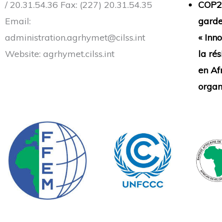
/ 20.31.54.36 Fax: (227) 20.31.54.35
COP29
Email:
garde
administration.agrhymet@cilss.int
« Inn
Website: agrhymet.cilss.int
la ré
en Afr
organ