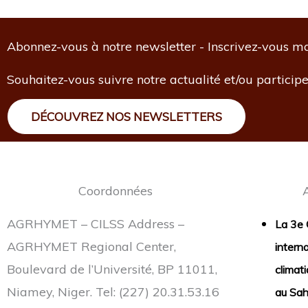
Abonnez-vous à notre newsletter - Inscrivez-vous ma
Souhaitez-vous suivre notre actualité et/ou particip
DÉCOUVREZ NOS NEWSLETTERS
Coordonnées
A
AGRHYMET – CILSS Address –
La 3e 
AGRHYMET Regional Center,
intern
Boulevard de l’Université, BP 11011,
climat
Niamey, Niger. Tel: (227) 20.31.53.16
au Sah