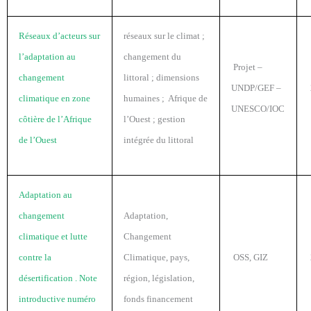
Réseaux d’acteurs sur
réseaux sur le climat ;
l’adaptation au
changement du
Projet –
changement
littoral ; dimensions
UNDP/GEF –
climatique en zone
humaines ; Afrique de
UNESCO/IOC
côtière de l’Afrique
l’Ouest ; gestion
de l’Ouest
intégrée du littoral
Adaptation au
changement
Adaptation,
climatique et lutte
Changement
contre la
Climatique, pays,
OSS, GIZ
désertification . Note
région, législation,
introductive numéro
fonds financement