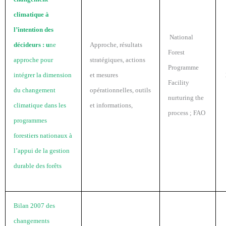
climatique à
l’intention des
National
décideurs : u
ne
Approche, résultats
Forest
approche pour
stratégiques, actions
Programme
intégrer la dimension
et mesures
Facility
du changement
opérationnelles, outils
nurturing the
climatique dans les
et informations,
process ; FAO
programmes
forestiers nationaux à
l’appui de la gestion
durable des forêts
Bilan 2007 des
changements