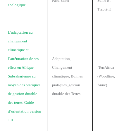
Faso, sahel
Somé B,
écologique
Traoré K
L’adaptation au
changement
climatique et
l’atténuation de ses
Adaptation,
effets en Afrique
Changement
TerrAfrica
Subsaharienne au
climatique, Bonnes
(Woodfine,
moyen des pratiques
pratiques, gestion
Anne)
de gestion durable
durable des Terres
des terres. Guide
d’orientation version
1.0