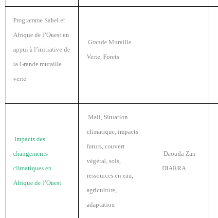
Programme Sahel et
Afrique de l’Ouest en
Grande Muraille
appui à l’initiative de
Verte, Forets
la Grande muraille
verte
Mali, Situation
climatique, impacts
Impacts des
futurs, couvert
changements
Daouda Zan
végétal, sols,
climatiques en
DIARRA
ressources en eau,
Afrique de l’Ouest
agriculture,
adaptation