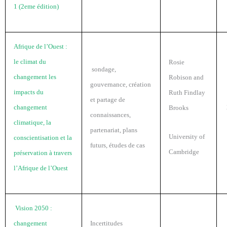
1 (2eme édition)
Afrique de l’Ouest :
le climat du
Rosie
sondage,
changement les
Robison and
gouvernance, création
impacts du
Ruth Findlay
et partage de
changement
Brooks
connaissances,
climatique, la
partenariat, plans
University of
conscientisation et la
futurs, études de cas
Cambridge
préservation à travers
l’Afrique de l’Ouest
Vision 2050 :
changement
Incertitudes