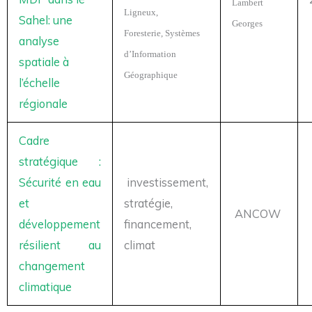
Lambert
Ligneux,
Sahel: une
Georges
Foresterie, Systèmes
analyse
d’Information
spatiale à
Géographique
l’échelle
régionale
Cadre
stratégique :
Sécurité en eau
investissement,
et
stratégie,
ANCOW
développement
financement,
résilient au
climat
changement
climatique