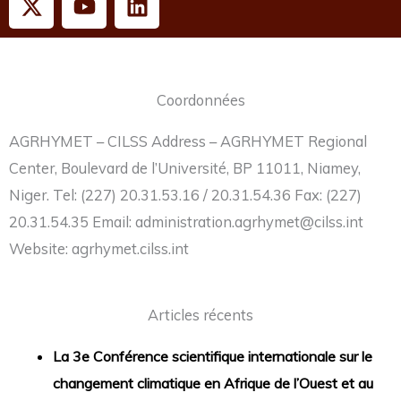
-
o
i
t
u
n
w
t
k
i
u
e
Coordonnées
t
b
d
t
e
i
AGRHYMET – CILSS Address – AGRHYMET Regional
e
n
Center, Boulevard de l’Université, BP 11011, Niamey,
r
Niger. Tel: (227) 20.31.53.16 / 20.31.54.36 Fax: (227)
20.31.54.35 Email: administration.agrhymet@cilss.int
Website: agrhymet.cilss.int
Articles récents
La 3e Conférence scientifique internationale sur le
changement climatique en Afrique de l’Ouest et au