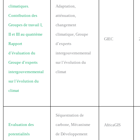
climatiques.
Adaptation,
Contribution des
atténuation,
Groupes de travail I,
changement
II et III au quatrième
climatique, Groupe
GIEC
Rapport
d’experts
d’évaluation du
intergouvernemental
Groupe d’experts
sur l’évolution du
intergouvernemental
climat
sur l’évolution du
climat
Séquestration de
Evaluation des
carbone, Mécanisme
AfricaGIS
potentialités
de Développement