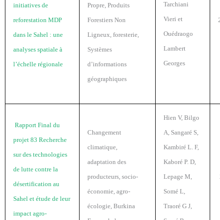
Tarchiani
initiatives de
Propre, Produits
Vieri et
reforestation MDP
Forestiers Non
Ouédraogo
dans le Sahel : une
Ligneux, foresterie,
Lambert
analyses spatiale à
Systèmes
Georges
l’échelle régionale
d’informations
géographiques
Hien V, Bilgo
Rapport Final du
Changement
A, Sangaré S,
projet 83 Recherche
climatique,
Kambiré L. F,
sur des technologies
adaptation des
Kaboré P. D,
de lutte contre la
producteurs, socio-
Lepage M,
désertification au
économie, agro-
Somé L,
Sahel et étude de leur
écologie, Burkina
Traoré G J,
impact agro-