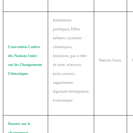
Instruments
juridiques, Effets
néfastes, systèmes
Convention Cadres
climatiques,
des Nations Unies
émissions, gaz à effet
Nations Unies
sur les Changements
de serre, réservoir,
Climatiques
puits, sources,
organisation
régionale dintégration
économique
Dossier sur le
changement