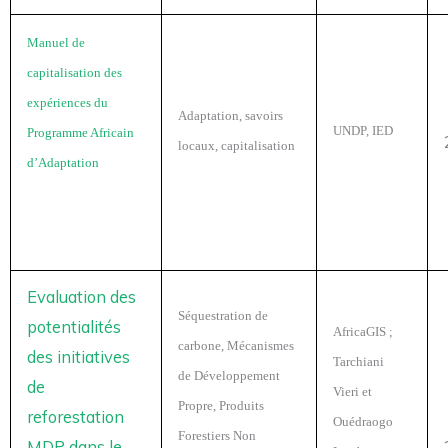
Manuel de
capitalisation des
expériences du
Adaptation, savoirs
UNDP, IED
Programme Africain
locaux, capitalisation
d’Adaptation
Evaluation des
Séquestration de
potentialités
AfricaGIS ;
carbone, Mécanismes
des initiatives
Tarchiani
de Développement
de
Vieri et
Propre, Produits
reforestation
Ouédraogo
Forestiers Non
MDP dans le