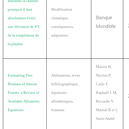
Baissons la chaleur:
pourquoi il faut
Modélisation
Banque
absolument éviter
climatique,
Mondiale
une élévation de 4°C
conséquences,
de la température de
adaptation
la planète
Matieu H,
Estimating Tree
Atténuation, revue
Nicolas P,
Biomass of African
bilbliographique,
Carlo T,
Forests: a Review of
équations
Raphaël J. M,
Available Allometric
allométriques,
Riccardo V,
Equations
bomasse
Martial B et L
Saint-André