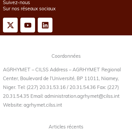
Suivez-nous
Sur nos réseaux sociaux
X
Y
L
-
o
i
t
u
n
w
t
k
i
u
e
Coordonnées
t
b
d
t
e
i
AGRHYMET – CILSS Address – AGRHYMET Regional
e
n
Center, Boulevard de l’Université, BP 11011, Niamey,
r
Niger. Tel: (227) 20.31.53.16 / 20.31.54.36 Fax: (227)
20.31.54.35 Email: administration.agrhymet@cilss.int
Website: agrhymet.cilss.int
Articles récents